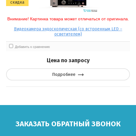
скидка
Иглодержатели
Внимание! Картинка товара может отличаться от оригинала.
Выберите категорию:
Клипаторы
Видеокамера эндоскопическая (со встроенным LED –
Выберите...
осветителем)
Клипсы
Производитель:
Добавить к сравнению
Выберите...
Цена по запросу
картинка товара может отл:
Подробнее
Выберите...
Новинка:
Выберите...
ЗАКАЗАТЬ ОБРАТНЫЙ ЗВОНОК
Спецпредложение: