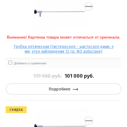
Иглодержатели
Выберите категорию:
Клипаторы
Выберите...
Внимание! Картинка товара может отличаться от оригинала.
Клипсы
Производитель:
Трубка оптическая (гистероскоп - цистоскоп диам. 4
мм, угол наблюдения 12 гр. NO autoclave)
Выберите...
Добавить к сравнению
картинка товара может отл:
119 500
руб.
101 000
руб.
Выберите...
Подробнее
Новинка:
Выберите...
скидка
Спецпредложение: