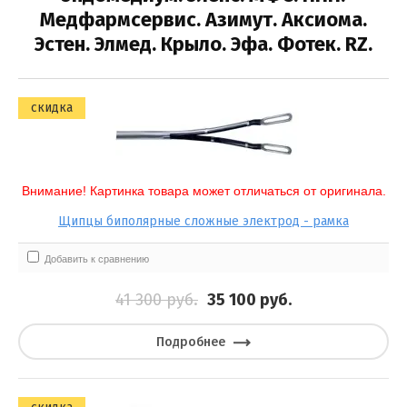
Медфармсервис. Азимут. Аксиома.
Иглодержатели
Эстен. Элмед. Крыло. Эфа. Фотек. RZ.
Выберите категорию:
Клипаторы
Выберите...
скидка
Клипсы
Производитель:
Выберите...
Внимание! Картинка товара может отличаться от оригинала.
Щипцы биполярные сложные электрод - рамка
картинка товара может отл:
Выберите...
Добавить к сравнению
41 300
руб.
35 100
руб.
Новинка:
Выберите...
Подробнее
Спецпредложение: