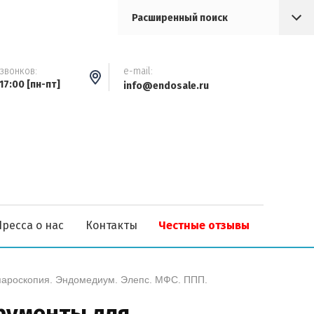
Расширенный поиск
звонков:
e-mail:
 17:00 [пн-пт]
info@endosale.ru
Пресса о нас
Контакты
Честные отзывы
апароскопия. Эндомедиум. Элепс. МФС. ППП. 
рументы для