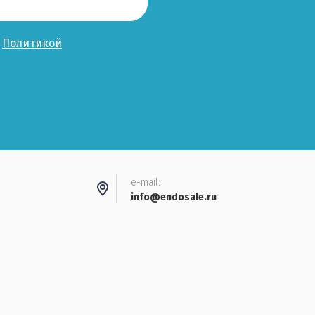
с
Политикой
e-mail:
info@endosale.ru