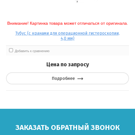
Иглодержатели
Выберите категорию:
Внимание! Картинка товара может отличаться от оригинала.
Клипаторы
Выберите...
Тубус (с кранами для операционной гистероскопии,
4,0 мм)
Клипсы
Производитель:
Добавить к сравнению
Выберите...
Цена по запросу
картинка товара может отл:
Подробнее
Выберите...
Новинка:
Выберите...
ЗАКАЗАТЬ ОБРАТНЫЙ ЗВОНОК
Спецпредложение: