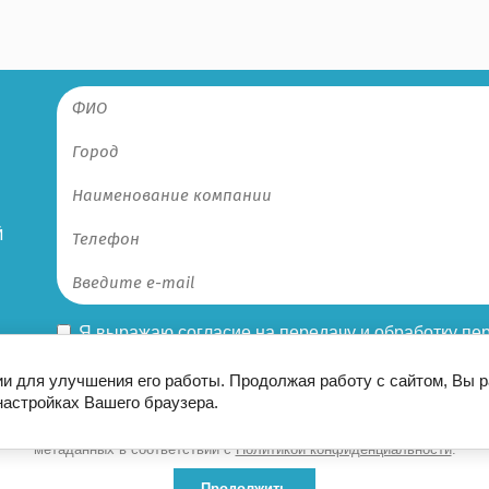
Й
Я выражаю
согласие на передачу и обработку п
конфиденциальности
ии для улучшения его работы. Продолжая работу с сайтом, Вы 
настройках Вашего браузера.
Этот сайт использует файлы cookie и метаданные. Продолжая
осматривать его, вы соглашаетесь на использование нами файлов cooki
метаданных в соответствии с
Политикой конфиденциальности
.
Продолжить