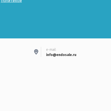
с
Политикой
e-mail:
info@endosale.ru