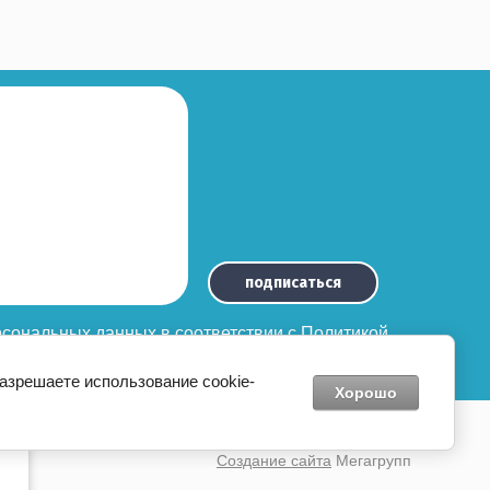
подписаться
ерсональных данных
в соответствии с
Политикой
разрешаете использование cookie-
Хорошо
e и
Создание сайта
Мегагрупп