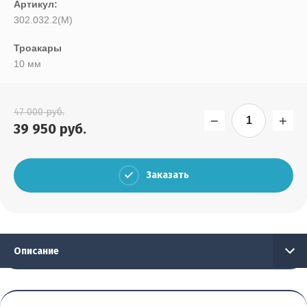
Артикул:
Выберите...
302.032.2(М)
Результатов на странице:
Троакары
10 мм
5
47 000
руб.
Найти
−
+
39 950
руб.
Заказать
Описание