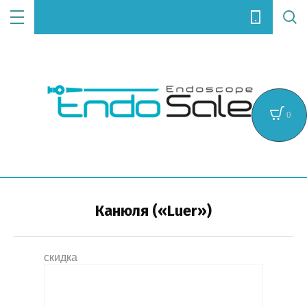
Цена (руб.):
0
Название:
Канюля («Luer»)
Артикул:
скидка
Текст: