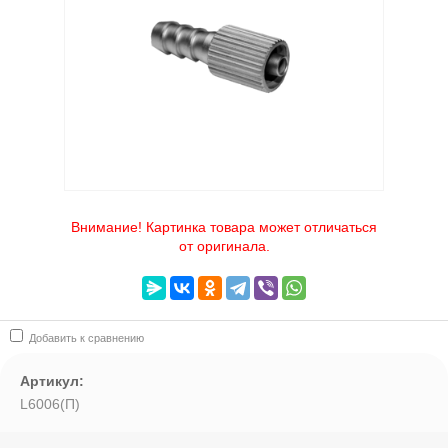
Выберите категорию:
Выберите...
Производитель:
Выберите...
Внимание! Картинка товара может отличаться
картинка товара может отл:
от оригинала.
Выберите...
Новинка:
Добавить к сравнению
Выберите...
Артикул:
L6006(П)
Спецпредложение: