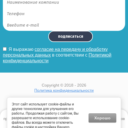
подписаться
Я выражаю
согласие на передачу и обработку
персональных данных
в соответствии с
Политикой
конфиденциальности
Copyright © 2018 - 2026
Политика конфиденциальности
Этот сайт использует cookie-файлы и
другие технологии для улучшения его
работы. Продолжая работу с сайтом, Вы
Этот сайт использует файлы cookie и метаданные. Продолжая
Хорошо
разрешаете использование cookie-
просматривать его, вы соглашаетесь на использование нами файлов
файлов. Вы всегда можете отключить
cookie и метаданных в соответствии с
Политикой
файлы cookie в настройках Вашего
конфиденциальности
.