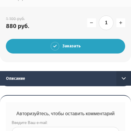
Выберите...
1 100
руб.
Результатов на странице:
−
+
880
руб.
5
Заказать
Найти
Описание
Авторизуйтесь, чтобы оставить комментарий
Введите Ваш e-mail: