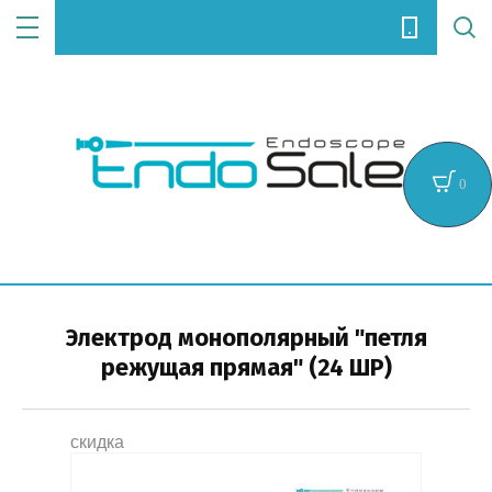
Цена (руб.):
0
Название:
Электрод монополярный "петля
режущая прямая" (24 ШР)
Артикул:
скидка
Текст: