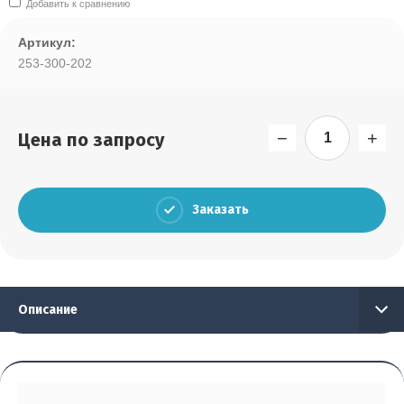
Добавить к сравнению
Выберите...
Артикул:
Результатов на странице:
253-300-202
5
−
+
Цена по запросу
Найти
Заказать
Описание