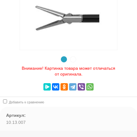
Выберите категорию:
Выберите...
Производитель:
Выберите...
Внимание! Картинка товара может отличаться
от оригинала.
картинка товара может отл:
Выберите...
Добавить к сравнению
Новинка:
Выберите...
Артикул:
10.13.007
Спецпредложение: